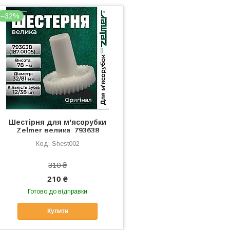
–32%
Шестірня для м'ясорубки
Zelmer велика 793638
(187.0005)
Shest002
310 ₴
210 ₴
Готово до відправки
Купити