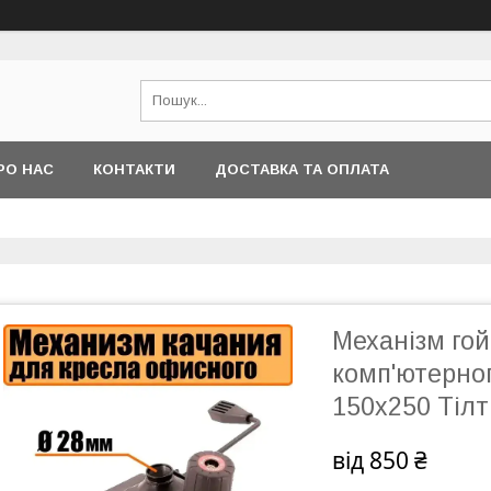
РО НАС
КОНТАКТИ
ДОСТАВКА ТА ОПЛАТА
Механізм го
комп'ютерног
150х250 Тілт
від
850 ₴