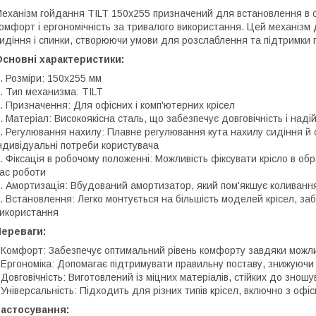
еханізм гойдання TILT 150х255 призначений для встановлення в оф
омфорт і ергономічність за тривалого використання. Цей механізм 
идіння і спинки, створюючи умови для розслаблення та підтримки 
сновні характеристики:
. Розміри: 150х255 мм
. Тип механизма: TILT
. Призначення: Для офісних і комп'ютерних крісел
. Матеріал: Високоякісна сталь, що забезпечує довговічність і надій
. Регулювання нахилу: Плавне регулювання кута нахилу сидіння й с
ндивідуальні потреби користувача
. Фіксація в робочому положенні: Можливість фіксувати крісло в обр
ас роботи
. Амортизація: Вбудований амортизатор, який пом'якшує коливанн
. Встановлення: Легко монтується на більшість моделей крісел, з
икористання
Переваги:
 Комфорт: Забезпечує оптимальний рівень комфорту завдяки можли
 Ергономіка: Допомагає підтримувати правильну поставу, знижуюч
 Довговічність: Виготовлений із міцних матеріалів, стійких до зно
 Універсальність: Підходить для різних типів крісел, включно з оф
Застосування: