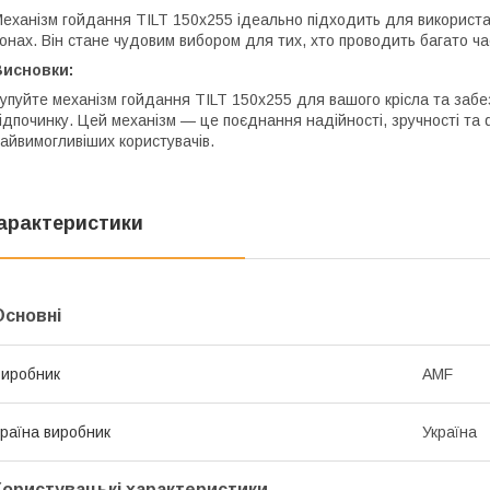
еханізм гойдання TILT 150х255 ідеально підходить для використан
онах. Він стане чудовим вибором для тих, хто проводить багато час
Висновки:
упуйте механізм гойдання TILT 150х255 для вашого крісла та забе
ідпочинку. Цей механізм — це поєднання надійності, зручності та
айвимогливіших користувачів.
арактеристики
Основні
иробник
AMF
раїна виробник
Україна
Користувацькі характеристики