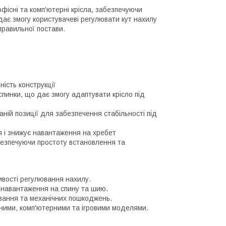
існі та комп'ютерні крісла, забезпечуючи
дає змогу користувачеві регулювати кут нахилу
правильної постави.
ність конструкції
пинки, що дає змогу адаптувати крісло під
аній позиції для забезпечення стабільності під
я і знижує навантаження на хребет
абезпечуючи простоту встановлення та
вості регулювання нахилу.
и навантаження на спину та шию.
шування та механічних пошкоджень.
існими, комп'ютерними та ігровими моделями.