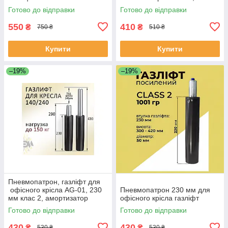
міцності
амортизатор для
Готово до відправки
Готово до відправки
комп'ютерного крісла
550
410
₴
₴
750 ₴
510 ₴
Купити
Купити
–19%
–19%
Пневмопатрон, газліфт для
офісного крісла AG-01, 230
Пневмопатрон 230 мм для
мм клас 2, амортизатор
офісного крісла газліфт
комп'ютерного крісла
Готово до відправки
Готово до відправки
430
430
₴
₴
530 ₴
530 ₴