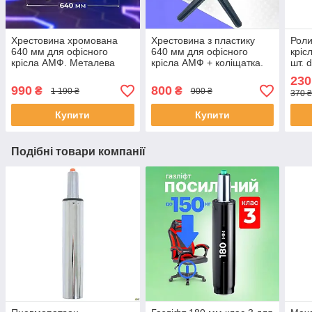
Хрестовина хромована
Хрестовина з пластику
Роли
640 мм для офісного
640 мм для офісного
кріс
крісла АМФ. Металева
крісла АМФ + коліщатка.
шт. 
база посилена, основа
База Павук для
Коле
230
Павук
комп'ютерного крісла —
ігро
990
800
₴
₴
1 190 ₴
900 ₴
370 ₴
основа
Купити
Купити
Подібні товари компанії