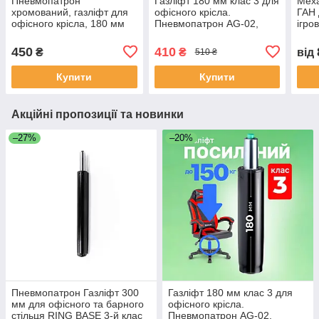
Пневмопатрон
Газліфт 180 мм клас 3 для
Меха
хромований, газліфт для
офісного крісла.
ГАН 
офісного крісла, 180 мм
Пневмопатрон AG-02,
ігро
клас 2, амортизатор
амортизатор для
кріс
комп'ютерного крісла
комп'ютерного крісла
под
450
410
₴
₴
від
510 ₴
Купити
Купити
Акційні пропозиції та новинки
–27%
–20%
Пневмопатрон Газліфт 300
Газліфт 180 мм клас 3 для
мм для офісного та барного
офісного крісла.
стільця RING BASE 3-й клас
Пневмопатрон AG-02,