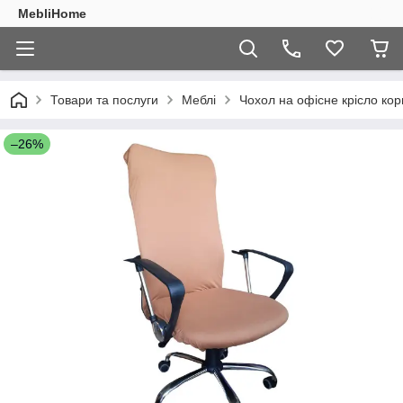
MebliHome
Товари та послуги
Меблі
Чохол на офісне крісло ко
–26%