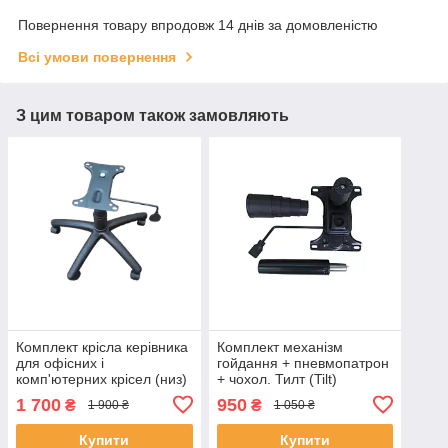
Повернення товару впродовж 14 днів за домовленістю
Всі умови повернення
З цим товаром також замовляють
Комплект крісла керівника
Комплект механізм
для офісних і
гойдання + пневмопатрон
комп'ютерних крісел (низ)
+ чохол. Тилт (Tilt)
Пневмопатрон,
150х200 для офісного
1 700
950
₴
₴
1 900 ₴
1 050 ₴
Хрестовина, хутро
крісла Топ-ган
гойдання
Купити
Купити