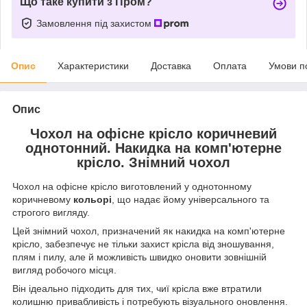
Що таке купити з Пром?
Замовлення під захистом
Опис
Характеристики
Доставка
Оплата
Умови п
Опис
Чохол на офісне крісло коричневий
однотонний. Накидка на комп'ютерне
крісло. Знімний чохол
Чохол на офісне крісло виготовлений у однотонному
коричневому
кольорі
, що надає йому універсального та
строгого вигляду.
Цей знімний чохол, призначений як накидка на комп'ютерне
крісло, забезпечує не тільки захист крісла від зношування,
плям і пилу, але й можливість швидко оновити зовнішній
вигляд робочого місця.
Він ідеально підходить для тих, чиї крісла вже втратили
колишню привабливість і потребують візуального оновлення.