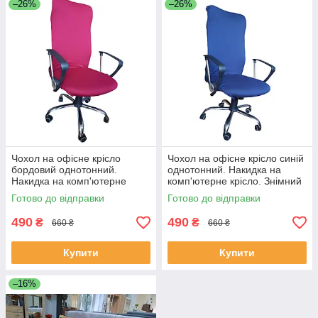
–26%
–26%
Чохол на офісне крісло
Чохол на офісне крісло синій
бордовий однотонний.
однотонний. Накидка на
Накидка на комп'ютерне
комп'ютерне крісло. Знімний
крісло. Знімний чохол
чохол
Готово до відправки
Готово до відправки
490
490
₴
₴
660 ₴
660 ₴
Купити
Купити
–16%