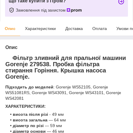
Що таке купити з Пром?
Замовлення під захистом
Опис
Характеристики
Доставка
Оплата
Умови п
Опис
Фільтр зливний для пральної машини
Gorenje 279538. Пробка фільтра
стирання Горіння. Крышка насоса
Gorenje.
Підходить до моделей
:
Gorenje WS52105, Gorenje
WS51081RS, Gorenje WS43091, Gorenje WS43101, Gorenje
WS42081
ХАРАКТЕРИСТИКИ:
•
висота після різі
- 49 мм
•
висота загальна
— 64 мм
•
діаметр по різі
— 59 мм
•
діаметр основи
— 46 мм