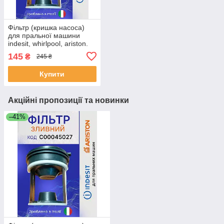
Фільтр (кришка насоса)
для пральної машини
indesit, whirlpool, ariston.
Пробка зливного насоса
145
₴
245 ₴
для аристону.
Купити
Акційні пропозиції та новинки
–41%