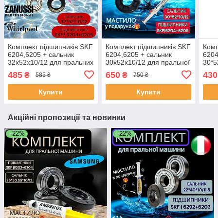
Комплект підшипників SKF
Комплект підшипників SKF
Комп
6204,6205 + сальник
6204,6205 + сальник
6204
32x52x10/12 для пральних
30x52x10/12 для пральної
30*5
машин Zanussi, Electrolux,
машини Bosch
прал
485
650
430
₴
₴
585 ₴
750 ₴
Ardo, Whirlpoo
Купити
Купити
Акційні пропозиції та новинки
–22%
–22%