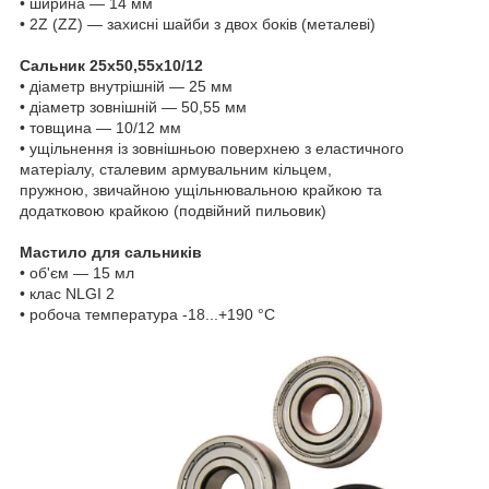
• ширина — 14 мм
• 2Z (ZZ) — захисні шайби з двох боків (металеві)
Сальник 25х50,55х10/12
• діаметр внутрішній — 25 мм
• діаметр зовнішній — 50,55 мм
• товщина — 10/12 мм
• ущільнення із зовнішньою поверхнею з еластичного
матеріалу, сталевим армувальним кільцем,
пружною, звичайною ущільнювальною крайкою та
додатковою крайкою (подвійний пильовик)
Мастило для сальників
• об'єм — 15 мл
• клас NLGI 2
• робоча температура -18...+190 °C