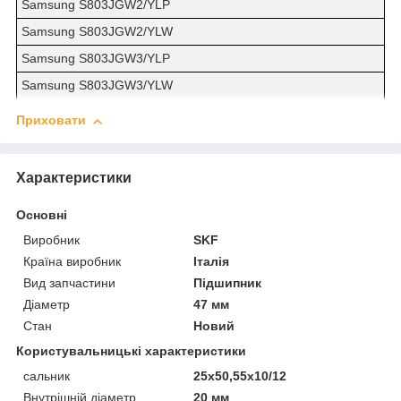
Samsung S803JGW2/YLP
Samsung S803JGW2/YLW
Samsung S803JGW3/YLP
Samsung S803JGW3/YLW
Приховати
Характеристики
Основні
Виробник
SKF
Країна виробник
Італія
Вид запчастини
Підшипник
Діаметр
47 мм
Стан
Новий
Користувальницькі характеристики
сальник
25х50,55х10/12
Внутрішній діаметр
20 мм