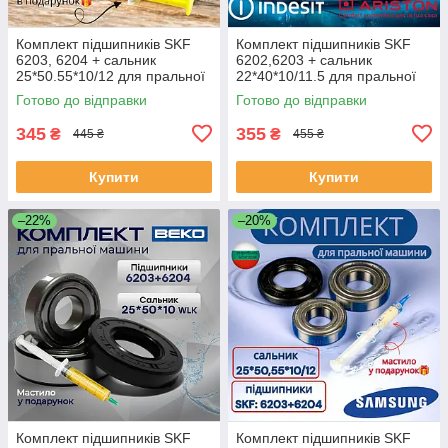
Комплект підшипників SKF
Комплект підшипників SKF
6203, 6204 + сальник
6202,6203 + сальник
25*50.55*10/12 для пральної
22*40*10/11.5 для пральної
машини Samsung
машини Indesit/Ariston
Готово до відправки
Готово до відправки
345
355
₴
₴
445 ₴
455 ₴
Купити
Купити
–22%
–20%
Комплект підшипників SKF
Комплект підшипників SKF