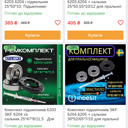
6203 6204 і піджальник
6203,6204 + сальник
25*50*10. Підшипники-
25*50,55*10/12 для пральної
сальник для барабана Beko
машини Samsung
Готово до відправки
Готово до відправки
365
405
₴
₴
465 ₴
505 ₴
Купити
Купити
–19%
–19%
Комплект підшипників 6203
Комплект підшипників SKF
SKF 6204 та
6204,6205 + сальник
сальник 25*47*8/11,5 . Для
30*52/65*7/10 для пральної
пральної машини Атлант
машини Indesit
Готово до відправки
Готово до відправки