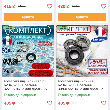
415
430
₴
₴
515 ₴
530 ₴
Купити
Купити
–17%
–17%
Комплект підшипників SKF
Комплект підшипників
6204,6205 + сальник
6204+6205 + сальник
32x52x10/12 для пральних
30*60.55*10/12 для пральної
машин Zanussi, Electrolux,
машини Samsung DC62-
Готово до відправки
Готово до відправки
Ardo, Whirlpoo
00242A
485
485
₴
₴
585 ₴
585 ₴