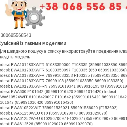
+380685568543
Сумісний із такими моделями
ля швидкого пошуку в списку використовуйте поєднання кла
введіть модель
ndesit BWA101283XWFR 61033350000 F103335 (859991033350 869
ndesit BWA101283XWFR 61033350097 F103335 (859 869991033350)
ndesit BWA101283XWFR 769991033353 F103335 (859991033350 86
ndesit BWA101283XWFR 76999103 (859991033350 869991033350)
ndesit BWA101283XWFRN 769991619341 869991619340 (859991619
ndesit BWA600 F101642 (859991016420 869991016420) Indesit
WA61052XWIT 61016420097 F101642 (859991016420 86999101642
101642 (859991016420 869991016420)
ndesit BWA61052XWIT 759991536021 859991536020 (F153602)
ndesit BWA61250WEU 610 (859991029070 869991029070)
ndesit BWA61252WEU 61029070097 F102907 (859991029070 86999
ndesit BWA612526 (859991029070 869991029070)