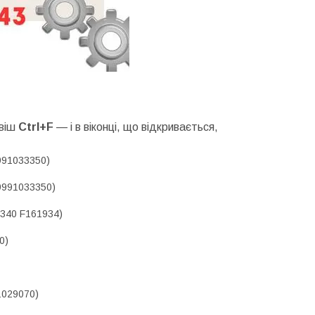
віш
Ctrl+F
— і в віконці, що відкривається,
991033350)
9991033350)
340 F161934)
0)
1029070)