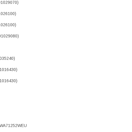
91029070)
1026100)
1026100)
91029080)
035240)
1016430)
1016430)
 BWA71252WEU