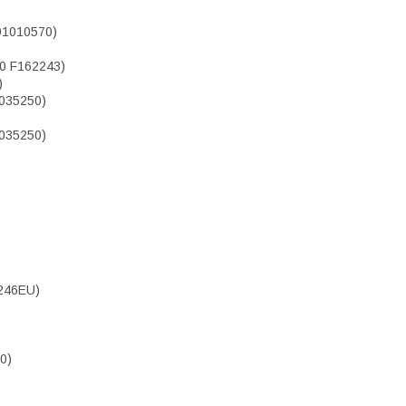
91010570)
0 F162243)
)
035250)
035250)
246EU)
0)