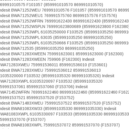
69991010575 F101057 (859991010570 869991010570)
ndesit BWA71252WEU 769991010576 F101057 (859991010570 8699
ndesit BWA71252WEU1 769991575760 86999157576 F157576)
ndesit BWA71252WFRN 769991622430 869991622430 (85999162243
ndesit BWA71252WSPLN 769991623800689 (859991623800 F162380
ndesit BWA71253WPL 61035250000 F103525 (859991035250 869991
ndesit BWA71253WPL 63035 (859991035250 869991035250)
ndesit BWA71253WPL 61035250666 F103525 (859991035250 869991
ndesit BWA712535 (859991035250 869991035250)
ndesit BWA71283XWEEN 759991623001 859991623000 (F162300)
ndesit BWA71283XWEEN 759906 (F162300) Indesit
WA71283XWEU 759991536011 859991536010 (F153601)
ndesit BWA71283XWEU 759991536012 859991536013
1035320000 F103532 (859991035320 869991035320) Indesit
WA71283XWPL 61035320097 F103532 (859991035320
59991537061 859991537060 (F153706) Indesit
WA71452WFRN 769991622460 869991622460 (859991622460 F162
59991537521 859991537520 (F153752)
ndesit BWA71483XWEU 759991537522 859991537520 (F153752)
ndesit BWA81083XW33 (859991035330 869991035330) Indesit
WA81083XWPL 61035330097 F103533 (859991035330 86999103533
59991537070 (F153707)
ndesit BWA81083XWPL 759991537072 859991537070 (F153707)