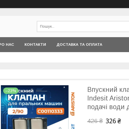
РО НАС
КОНТАКТИ
ДОСТАВКА ТА ОПЛАТА
Впускний кл
–23%
Indesit Arist
подачі води
326 ₴
426 ₴