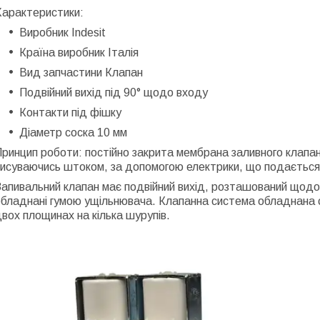
Характеристики:
Виробник Indesit
Країна виробник Італія
Вид запчастини Клапан
Подвійний вихід під 90° щодо входу
Контакти під фішку
Діаметр соска 10 мм
ринцип роботи: постійно закрита мембрана заливного клапан
висуваючись штоком, за допомогою електрики, що подається
апивальний клапан має подвійний вихід, розташований щодо 
бладнані гумою ущільнювача. Клапанна система обладнана с
вох площинах на кілька шурупів.