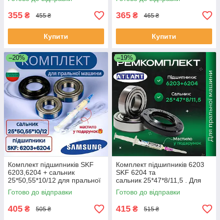
355
365
₴
₴
455 ₴
465 ₴
Купити
Купити
–20%
–19%
Комплект підшипників SKF
Комплект підшипників 6203
6203,6204 + сальник
SKF 6204 та
25*50,55*10/12 для пральної
сальник 25*47*8/11,5 . Для
машини Samsung
пральної машини Атлант
Готово до відправки
Готово до відправки
405
415
₴
₴
505 ₴
515 ₴