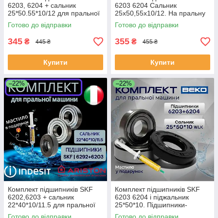
6203, 6204 + сальник
6203 6204 Сальник
25*50.55*10/12 для пральної
25х50,55х10/12. На пральну
машини Samsung
машину Самсунг
Готово до відправки
Готово до відправки
345
355
₴
₴
445 ₴
455 ₴
Купити
Купити
–22%
–22%
Комплект підшипників SKF
Комплект підшипників SKF
6202,6203 + сальник
6203 6204 і піджальник
22*40*10/11.5 для пральної
25*50*10. Підшипники-
машини Indesit/Ariston
сальник для барабана Beko
Готово до відправки
Готово до відправки