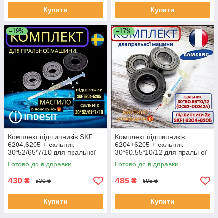
Купити
Купити
–19%
–17%
Комплект підшипників SKF
Комплект підшипників
6204,6205 + сальник
6204+6205 + сальник
30*52/65*7/10 для пральної
30*60.55*10/12 для пральної
машини Indesit
машини Samsung DC62-
Готово до відправки
Готово до відправки
00242A
430
485
₴
₴
530 ₴
585 ₴
Купити
Купити