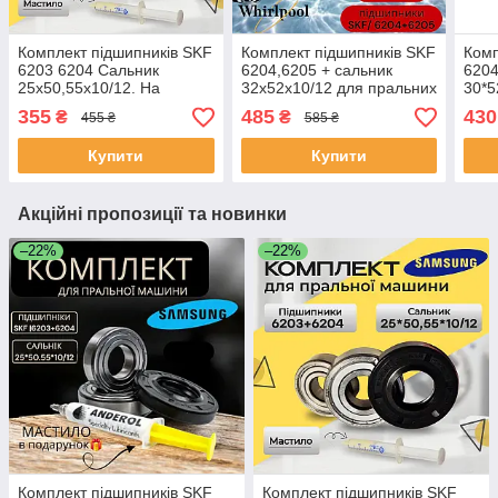
Комплект підшипників SKF
Комплект підшипників SKF
Комп
6203 6204 Сальник
6204,6205 + сальник
6204
25х50,55х10/12. На
32x52x10/12 для пральних
30*5
пральну машину Самсунг
машин Zanussi, Electrolux,
прал
355
485
430
₴
₴
455 ₴
585 ₴
Ardo, Whirlpoo
Купити
Купити
Акційні пропозиції та новинки
–22%
–22%
Комплект підшипників SKF
Комплект підшипників SKF